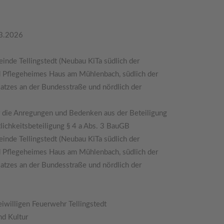
03.2026
nde Tellingstedt (Neubau KiTa südlich der
und Pflegeheimes Haus am Mühlenbach, südlich der
latzes an der Bundesstraße und nördlich der
r die Anregungen und Bedenken aus der Beteiligung
tlichkeitsbeteiligung § 4 a Abs. 3 BauGB
nde Tellingstedt (Neubau KiTa südlich der
und Pflegeheimes Haus am Mühlenbach, südlich der
latzes an der Bundesstraße und nördlich der
iwilligen Feuerwehr Tellingstedt
nd Kultur