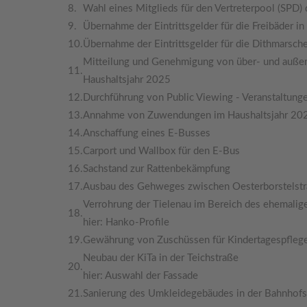
8.
Wahl eines Mitglieds für den Vertreterpool (SPD) 
9.
Übernahme der Eintrittsgelder für die Freibäder 
10.
Übernahme der Eintrittsgelder für die Dithmarsc
Mitteilung und Genehmigung von über- und auß
11.
Haushaltsjahr 2025
12.
Durchführung von Public Viewing - Veranstaltu
13.
Annahme von Zuwendungen im Haushaltsjahr 20
14.
Anschaffung eines E-Busses
15.
Carport und Wallbox für den E-Bus
16.
Sachstand zur Rattenbekämpfung
17.
Ausbau des Gehweges zwischen Oesterborstelst
Verrohrung der Tielenau im Bereich des ehemal
18.
hier: Hanko-Profile
19.
Gewährung von Zuschüssen für Kindertagespfleg
Neubau der KiTa in der Teichstraße
20.
hier: Auswahl der Fassade
21.
Sanierung des Umkleidegebäudes in der Bahnhofs