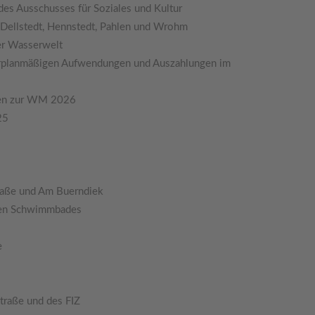
des Ausschusses für Soziales und Kultur
in Dellstedt, Hennstedt, Pahlen und Wrohm
her Wasserwelt
erplanmäßigen Aufwendungen und Auszahlungen im
ngen zur WM 2026
25
raße und Am Buerndiek
igen Schwimmbades
e
traße und des FIZ