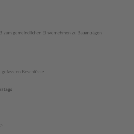
B zum gemeindlichen Einvernehmen zu Bauanträgen
il gefassten Beschlüsse
rstags
gs