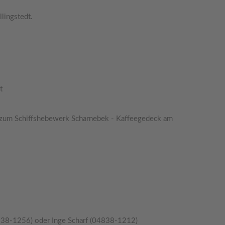
lingstedt.
dt
t zum Schiffshebewerk Scharnebek - Kaffeegedeck am
38-1256) oder Inge Scharf (04838-1212)