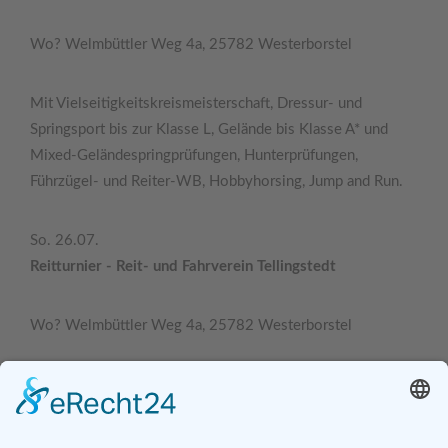
Wo? Welmbüttler Weg 4a, 25782 Westerborstel
Mit Vielseitigkeitskreismeisterschaft, Dressur- und
Springsport bis zur Klasse L, Gelände bis Klasse A* und
Mixed-Geländespringprüfungen, Hunterprüfungen,
Führzügel- und Reiter-WB, Hobbyhorsing, Jump and Run.
So. 26.07.
Reitturnier - Reit- und Fahrverein Tellingstedt
Wo? Welmbüttler Weg 4a, 25782 Westerborstel
Mit Vielseitigkeitskreismeisterschaft, Dressur- und
Springsport bis zur Klasse L, Gelände bis Klasse A* und
Mixed-Geländespringprüfungen, Hunterprüfungen,