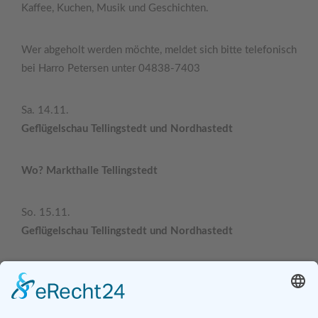
Kaffee, Kuchen, Musik und Geschichten.
Wer abgeholt werden möchte, meldet sich bitte telefonisch
bei Harro Petersen unter 04838-7403
Sa. 14.11.
Geflügelschau Tellingstedt und Nordhastedt
Wo? Markthalle Tellingstedt
So. 15.11.
Geflügelschau Tellingstedt und Nordhastedt
Wo? Markthalle Tellingstedt
Sa. 28.11.