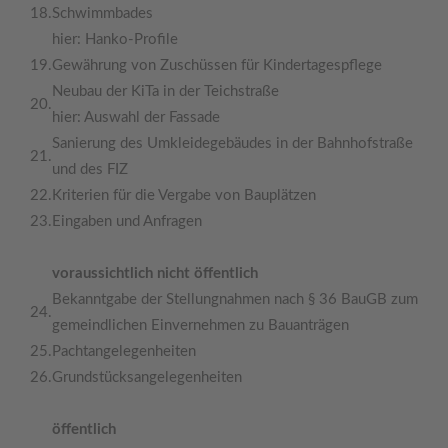
18.
Schwimmbades
hier: Hanko-Profile
19.
Gewährung von Zuschüssen für Kindertagespflege
Neubau der KiTa in der Teichstraße
20.
hier: Auswahl der Fassade
Sanierung des Umkleidegebäudes in der Bahnhofstraße
21.
und des FIZ
22.
Kriterien für die Vergabe von Bauplätzen
23.
Eingaben und Anfragen
voraussichtlich nicht öffentlich
Bekanntgabe der Stellungnahmen nach § 36 BauGB zum
24.
gemeindlichen Einvernehmen zu Bauanträgen
25.
Pachtangelegenheiten
26.
Grundstücksangelegenheiten
öffentlich