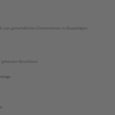
B zum gemeindlichen Einvernehmen zu Bauanträgen
il gefassten Beschlüsse
rstags
gs