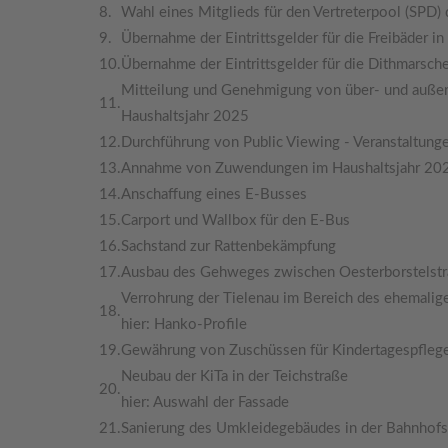
8.
Wahl eines Mitglieds für den Vertreterpool (SPD) 
9.
Übernahme der Eintrittsgelder für die Freibäder 
10.
Übernahme der Eintrittsgelder für die Dithmarsc
Mitteilung und Genehmigung von über- und auß
11.
Haushaltsjahr 2025
12.
Durchführung von Public Viewing - Veranstaltu
13.
Annahme von Zuwendungen im Haushaltsjahr 20
14.
Anschaffung eines E-Busses
15.
Carport und Wallbox für den E-Bus
16.
Sachstand zur Rattenbekämpfung
17.
Ausbau des Gehweges zwischen Oesterborstelst
Verrohrung der Tielenau im Bereich des ehemal
18.
hier: Hanko-Profile
19.
Gewährung von Zuschüssen für Kindertagespfleg
Neubau der KiTa in der Teichstraße
20.
hier: Auswahl der Fassade
21.
Sanierung des Umkleidegebäudes in der Bahnhofs