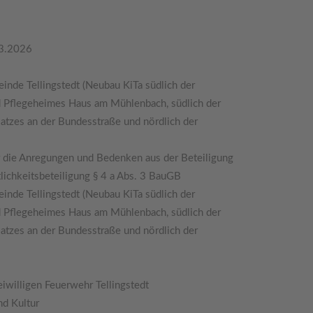
03.2026
nde Tellingstedt (Neubau KiTa südlich der
und Pflegeheimes Haus am Mühlenbach, südlich der
latzes an der Bundesstraße und nördlich der
r die Anregungen und Bedenken aus der Beteiligung
tlichkeitsbeteiligung § 4 a Abs. 3 BauGB
nde Tellingstedt (Neubau KiTa südlich der
und Pflegeheimes Haus am Mühlenbach, südlich der
latzes an der Bundesstraße und nördlich der
iwilligen Feuerwehr Tellingstedt
nd Kultur