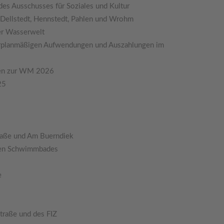
des Ausschusses für Soziales und Kultur
in Dellstedt, Hennstedt, Pahlen und Wrohm
her Wasserwelt
erplanmäßigen Aufwendungen und Auszahlungen im
ngen zur WM 2026
25
raße und Am Buerndiek
igen Schwimmbades
e
traße und des FIZ