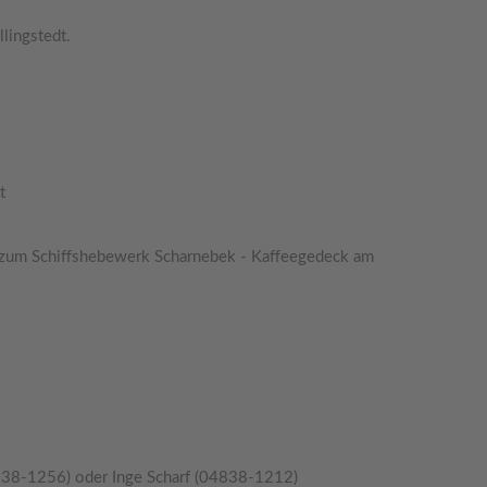
lingstedt.
dt
t zum Schiffshebewerk Scharnebek - Kaffeegedeck am
38-1256) oder Inge Scharf (04838-1212)