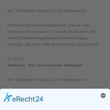
Wo? Welmbüttler Weg 4a, 25782 Westerborstel
Mit Vielseitigkeitskreismeisterschaft, Dressur- und
Springsport bis zur Klasse L, Gelände bis Klasse A* und
Mixed-Geländespringprüfungen, Hunterprüfungen,
Führzügel- und Reiter-WB, Hobbyhorsing, Jump and Run.
So. 26.07.
Reitturnier - Reit- und Fahrverein Tellingstedt
Wo? Welmbüttler Weg 4a, 25782 Westerborstel
Mit Vielseitigkeitskreismeisterschaft, Dressur- und
Springsport bis zur Klasse L, Gelände bis Klasse A* und
Mixed-Geländespringprüfungen, Hunterprüfungen,